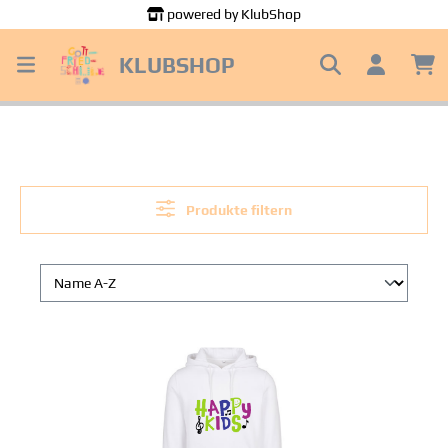
powered by KlubShop
alt springen
KLUBSHOP
Produkte filtern