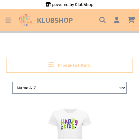
powered by KlubShop
alt springen
KLUBSHOP
Produkte filtern